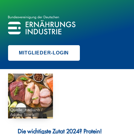
BVE
BUNDESVEREINIGUNG DER ERNÄHRUNGSINDUSTRIE
MITGLIEDER-LOGIN
Quelle: nadianb /
Adobe Stock
Die wichtigste Zutat 2024? Protein!