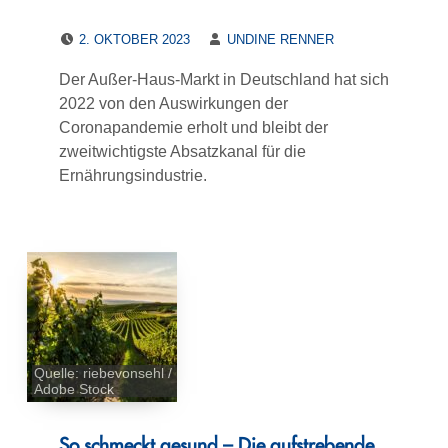
POSTED ON:
WRITTEN BY:
2. OKTOBER 2023
UNDINE RENNER
Der Außer-Haus-Markt in Deutschland hat sich
2022 von den Auswirkungen der
Coronapandemie erholt und bleibt der
zweitwichtigste Absatzkanal für die
Ernährungsindustrie.
Quelle: riebevonsehl /
Adobe Stock
So schmeckt gesund – Die aufstrebende