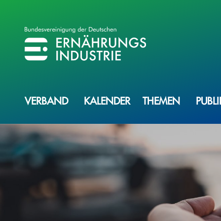
BVE
BUNDESVEREINIGUNG DER ERNÄHRUNGSINDUSTRIE
VERBAND
KALENDER
THEMEN
PUBL