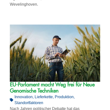
Wevelinghoven.
EU-Parlament macht Weg frei für Neue
Genomische Techniken
Innovation
,
Lieferkette
,
Produktion
,
Standortfaktoren
Nach Jahren politischer Debatte hat das