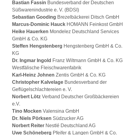
Bastian Fassin
Bundesverband der Deutschen
Süßwarenindustrie e. V. (BDSI)
Sebastian Gooding
Brezelbäckerei Ditsch GmbH
Marcus-Dominic Hauck
HOMANN Feinkost GmbH
Heike Hauerken
Mondelez Deutschland Services
GmbH & Co. KG
Steffen Hengstenberg
Hengstenberg GmbH & Co.
KG
Dr. Ingmar Ingold
Franz Wiltmann GmbH & Co. KG
Westfälische Fleischwarenfabrik
Karl-Heinz Johnen
Zentis GmbH & Co. KG
Christopher Kalvelage
Bundesverband der
Geflügelschlachtereien e. V.
Norbert Lötz
Verband Deutscher Großbäckereien
e.V.
Tino Mocken
Valensina GmbH
Dr. Niels Pörksen
Südzucker AG
Norbert Reiter
Nestlé Deutschland AG
Uwe Schöneberg
Pfeifer & Langen GmbH & Co.