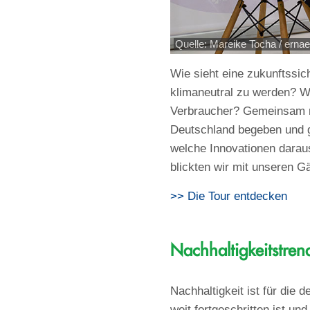
Quelle: Mareike Tocha / ernae
Wie sieht eine zukunftssi
klimaneutral zu werden? 
Verbraucher? Gemeinsam mi
Deutschland begeben und g
welche Innovationen darau
blickten wir mit unseren G
>> Die Tour entdecken
Nachhaltigkeitstren
Nachhaltigkeit ist für die 
weit fortgeschritten ist un