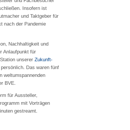
ssteller und Fachbesucher
hließen. Insofern ist
Mutmacher und Taktgeber für
akt nach der Pandemie
on, Nachhaltigkeit und
 Anlaufpunkt für
 Station unserer
Zukunft-
persönlich. Das waren fünf
den weltumspannenden
er BVE.
m für Aussteller,
Programm mit Vorträgen
inuten gestreamt.