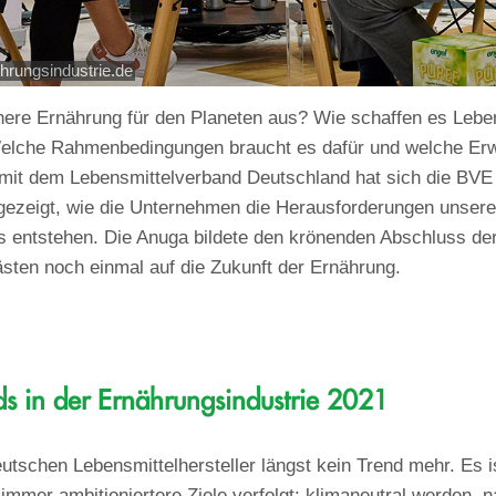
hrungsindustrie.de
chere Ernährung für den Planeten aus? Wie schaffen es Leb
Welche Rahmenbedingungen braucht es dafür und welche Erw
t dem Lebensmittelverband Deutschland hat sich die BVE 
ezeigt, wie die Unternehmen die Herausforderungen unsere
s entstehen. Die Anuga bildete den krönenden Abschluss de
ästen noch einmal auf die Zukunft der Ernährung.
ds in der Ernährungsindustrie 2021
deutschen Lebensmittelhersteller längst kein Trend mehr. Es 
d immer ambitioniertere Ziele verfolgt: klimaneutral werden,