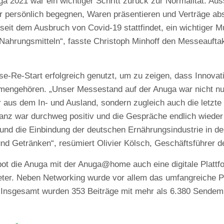
a 2021 war ein wichtiger Schritt zurück zur Normalität. Au
r persönlich begegnen, Waren präsentieren und Verträge absc
 seit dem Ausbruch von Covid-19 stattfindet, ein wichtiger 
 Nahrungsmitteln“, fasste Christoph Minhoff den Messeauft
-Re-Start erfolgreich genutzt, um zu zeigen, dass Innovati
ngehören. „Unser Messestand auf der Anuga war nicht nur
 aus dem In- und Ausland, sondern zugleich auch die letzte
anz war durchweg positiv und die Gespräche endlich wieder 
s und die Einbindung der deutschen Ernährungsindustrie in 
nd Getränken“, resümiert Olivier Kölsch, Geschäftsführer d
bot die Anuga mit der Anuga@home auch eine digitale Plattfor
ter. Neben Networking wurde vor allem das umfangreiche 
 Insgesamt wurden 353 Beiträge mit mehr als 6.380 Sendem