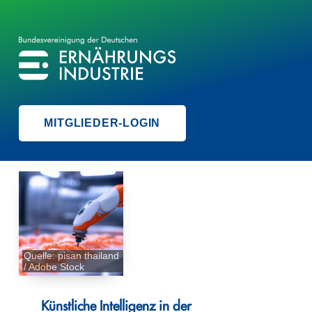
BVE
BUNDESVEREINIGUNG DER ERNÄHRUNGSINDUSTRIE
MITGLIEDER-LOGIN
Quelle: pisan thailand
/ Adobe Stock
Künstliche Intelligenz in der