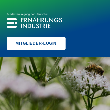
BVE
BUNDESVEREINIGUNG DER ERNÄHRUNGSINDUSTRIE
MITGLIEDER-LOGIN