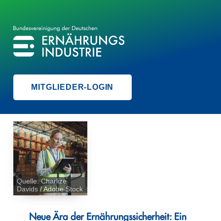
BVE
BUNDESVEREINIGUNG DER ERNÄHRUNGSINDUSTRIE
MITGLIEDER-LOGIN
Quelle: Charlize
Davids / Adobe Stock
Neue Ära der Ernährungssicherheit: Ein