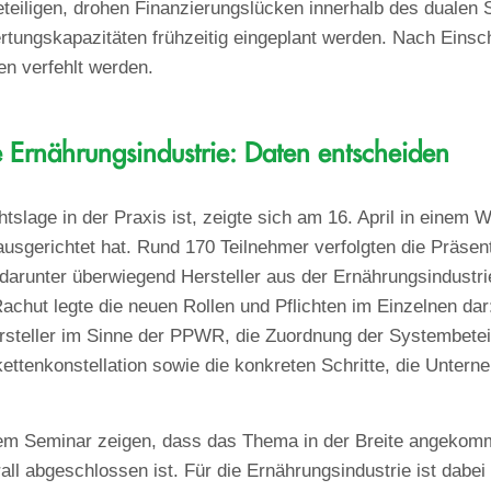
eteiligen, drohen Finanzierungslücken innerhalb des dualen 
rtungskapazitäten frühzeitig eingeplant werden. Nach Eins
n verfehlt werden.
ie Ernährungsindustrie: Daten entscheiden
slage in der Praxis ist, zeigte sich am 16. April in einem 
sgerichtet hat. Rund 170 Teilnehmer verfolgten die Präsen
arunter überwiegend Hersteller aus der Ernährungsindustri
chut legte die neuen Rollen und Pflichten im Einzelnen dar
steller im Sinne der PPWR, die Zuordnung der Systembeteili
ttenkonstellation sowie die konkreten Schritte, die Unterne
m Seminar zeigen, dass das Thema in der Breite angekomm
all abgeschlossen ist. Für die Ernährungsindustrie ist dabei 