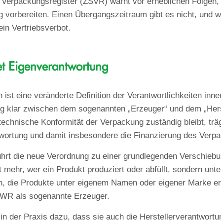
le Verpackungsregister (ZSVR) warnt vor erheblichen Folgen,
g vorbereiten. Einen Übergangszeitraum gibt es nicht, und we
t ein Vertriebsverbot.
t Eigenverantwortung
st eine veränderte Definition der Verantwortlichkeiten inner
g klar zwischen dem sogenannten „Erzeuger“ und dem „Hers
technische Konformität der Verpackung zuständig bleibt, träg
twortung und damit insbesondere die Finanzierung des Verp
hrt die neue Verordnung zu einer grundlegenden Verschiebu
t mehr, wer ein Produkt produziert oder abfüllt, sondern un
n, die Produkte unter eigenem Namen oder eigener Marke ent
PWR als sogenannte Erzeuger.
in der Praxis dazu, dass sie auch die Herstellerverantwort