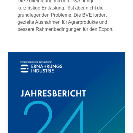
Die Zolleinigung mit den USA bringt
kurzfristige Entlastung, löst aber nicht die
grundlegenden Probleme. Die BVE fordert
gezielte Ausnahmen für Agrarprodukte und
bessere Rahmenbedingungen für den Export.