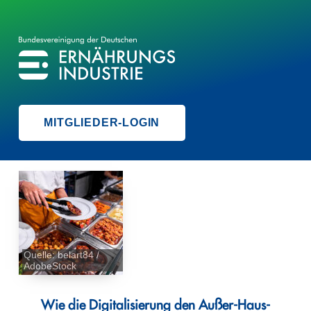
BVE
BUNDESVEREINIGUNG DER ERNÄHRUNGSINDUSTRIE
MITGLIEDER-LOGIN
Quelle: belart84 /
AdobeStock
Wie die Digitalisierung den Außer-Haus-