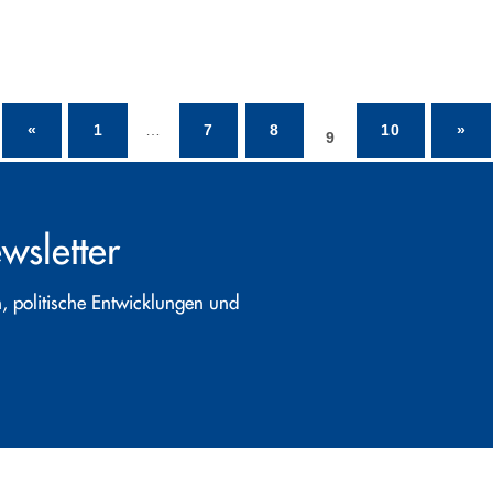
«
1
…
7
8
10
»
9
wsletter
, politische Entwicklungen und