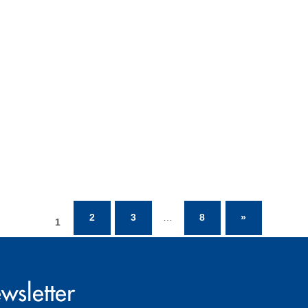
2
3
…
8
»
1
wsletter