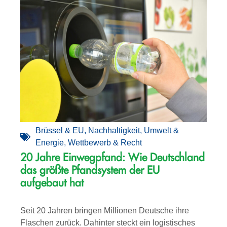
Brüssel & EU
,
Nachhaltigkeit
,
Umwelt &
Energie
,
Wettbewerb & Recht
20 Jahre Einwegpfand: Wie Deutschland
das größte Pfandsystem der EU
aufgebaut hat
Seit 20 Jahren bringen Millionen Deutsche ihre
Flaschen zurück. Dahinter steckt ein logistisches