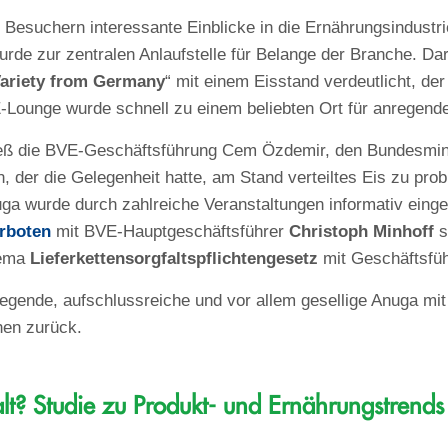
Besuchern interessante Einblicke in die Ernährungsindustrie
rde zur zentralen Anlaufstelle für Belange der Branche. Da
Variety from Germany
“ mit einem Eisstand verdeutlicht, de
Lounge wurde schnell zu einem beliebten Ort für anregend
 hieß die BVE-Geschäftsführung Cem Özdemir, den Bundesmin
 der die Gelegenheit hatte, am Stand verteiltes Eis zu probi
nuga wurde durch zahlreiche Veranstaltungen informativ einge
rboten
mit BVE-Hauptgeschäftsführer
Christoph Minhoff
s
hema
Lieferkettensorgfaltspflichtengesetz
mit Geschäftsfü
egende, aufschlussreiche und vor allem gesellige Anuga mit v
hen zurück.
lt? Studie zu Produkt- und Ernährungstrend