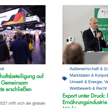
Außenwirtschaft & Zo
oll
Marktdaten & Konjun
aftsbeteiligung auf
Umwelt & Energie
,
V
 Gemeinsam
Wettbewerb & Recht
te erschließen
Export unter Druck:
Ernährungsindustrie 
27 trifft sich die globale