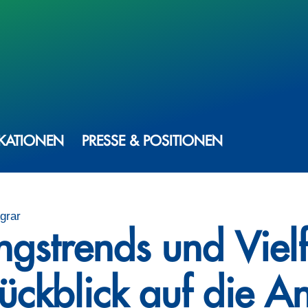
IKATIONEN
PRESSE & POSITIONEN
grar
gstrends und Vielf
ückblick auf die A