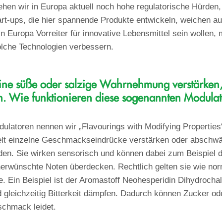
sehen wir in Europa aktuell noch hohe regulatorische Hürden,
rt-ups, die hier spannende Produkte entwickeln, weichen a
in Europa Vorreiter für innovative Lebensmittel sein wollen,
lche Technologien verbessern.
eine süße oder salzige Wahrnehmung verstärken,
en. Wie funktionieren diese sogenannten Modula
ulatoren nennen wir „Flavourings with Modifying Properties
ielt einzelne Geschmackseindrücke verstärken oder abschw
n. Sie wirken sensorisch und können dabei zum Beispiel d
nerwünschte Noten überdecken. Rechtlich gelten sie wie nor
e. Ein Beispiel ist der Aromastoff Neohesperidin Dihydroch
d gleichzeitig Bitterkeit dämpfen. Dadurch können Zucker od
chmack leidet.