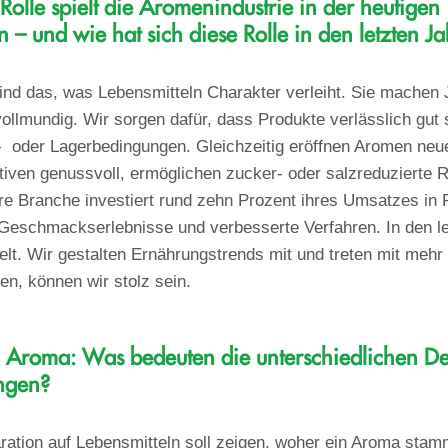
Rolle spielt die Aromenindustrie in der heutigen
n – und wie hat sich diese Rolle in den letzten J
nd das, was Lebensmitteln Charakter verleiht. Sie machen J
vollmundig. Wir sorgen dafür, dass Produkte verlässlich gu
- oder Lagerbedingungen. Gleichzeitig eröffnen Aromen neue
tiven genussvoll, ermöglichen zucker- oder salzreduzierte 
re Branche investiert rund zehn Prozent ihres Umsatzes in
Geschmackserlebnisse und verbesserte Verfahren. In den le
elt. Wir gestalten Ernährungstrends mit und treten mit mehr
en, können wir stolz sein.
ch Aroma: Was bedeuten die unterschiedlichen De
ngen?
ation auf Lebensmitteln soll zeigen, woher ein Aroma stamm