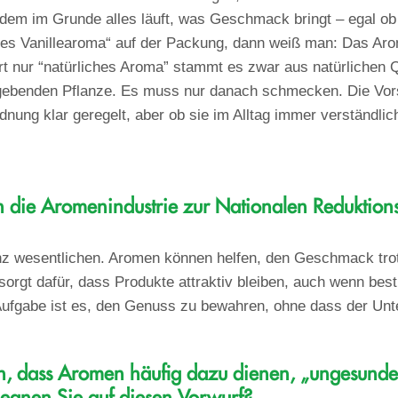
r dem im Grunde alles läuft, was Geschmack bringt – egal ob 
iches Vanillearoma“ auf der Packung, dann weiß man: Das Ar
ort nur “natürliches Aroma” stammt es zwar aus natürlichen Q
benden Pflanze. Es muss nur danach schmecken. Die Vorsc
ung klar geregelt, aber ob sie im Alltag immer verständlich
die Aromenindustrie zur Nationalen Reduktionss
z wesentlichen. Aromen können helfen, den Geschmack trot
sorgt dafür, dass Produkte attraktiv bleiben, auch wenn best
ufgabe ist es, den Genuss zu bewahren, ohne dass der Unter
n, dass Aromen häufig dazu dienen, „ungesunde 