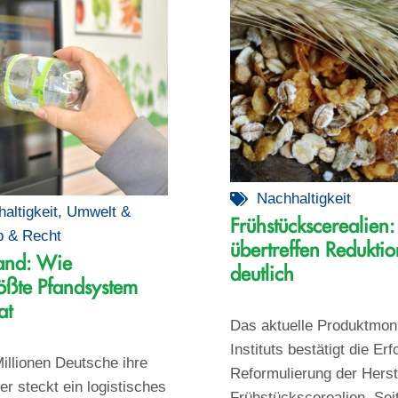
Nachhaltigkeit
altigkeit
,
Umwelt &
Frühstückscerealien: 
b & Recht
übertreffen Reduktio
and: Wie
deutlich
ößte Pfandsystem
at
Das aktuelle Produktmon
Instituts bestätigt die Erf
illionen Deutsche ihre
Reformulierung der Herst
r steckt ein logistisches
Frühstückscerealien. Sei