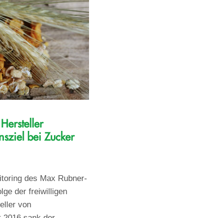
Hersteller
nsziel bei Zucker
itoring des Max Rubner-
olge der freiwilligen
eller von
t 2016 sank der