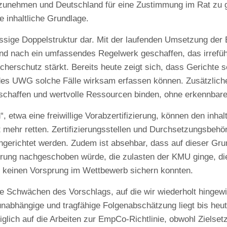
zunehmen und Deutschland für eine Zustimmung im Rat zu 
de inhaltliche Grundlage.
üssige Doppelstruktur dar. Mit der laufenden Umsetzung der 
und nach ein umfassendes Regelwerk geschaffen, das irref
cherschutz stärkt. Bereits heute zeigt sich, dass Gerichte 
 des UWG solche Fälle wirksam erfassen können. Zusätzlich
n schaffen und wertvolle Ressourcen binden, ohne erkennbar
 etwa eine freiwillige Vorabzertifizierung, können den inhaltl
 mehr retten. Zertifizierungsstellen und Durchsetzungsbeh
ngerichtet werden. Zudem ist absehbar, dass auf dieser Gru
erung nachgeschoben würde, die zulasten der KMU ginge, die
 keinen Vorsprung im Wettbewerb sichern konnten.
 Schwächen des Vorschlags, auf die wir wiederholt hingewi
abhängige und tragfähige Folgenabschätzung liegt bis heute
glich auf die Arbeiten zur EmpCo-Richtlinie, obwohl Zielsetz