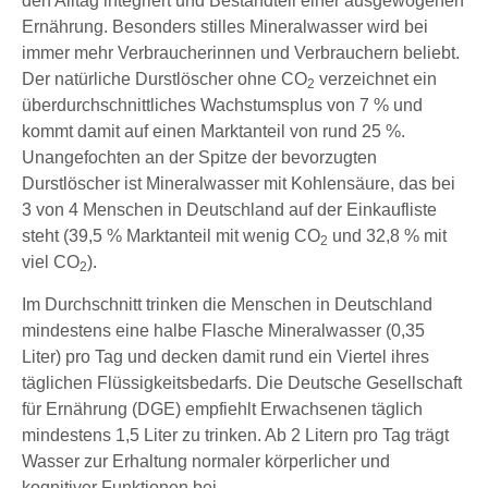
den Alltag integriert und Bestandteil einer ausgewogenen
Ernährung. Besonders stilles Mineralwasser wird bei
immer mehr Verbraucherinnen und Verbrauchern beliebt.
Der natürliche Durstlöscher ohne CO
verzeichnet ein
2
überdurchschnittliches Wachstumsplus von 7 % und
kommt damit auf einen Marktanteil von rund 25 %.
Unangefochten an der Spitze der bevorzugten
Durstlöscher ist Mineralwasser mit Kohlensäure, das bei
3 von 4 Menschen in Deutschland auf der Einkaufliste
steht (39,5 % Marktanteil mit wenig CO
und 32,8 % mit
2
viel CO
).
2
Im Durchschnitt trinken die Menschen in Deutschland
mindestens eine halbe Flasche Mineralwasser (0,35
Liter) pro Tag und decken damit rund ein Viertel ihres
täglichen Flüssigkeitsbedarfs. Die Deutsche Gesellschaft
für Ernährung (DGE) empfiehlt Erwachsenen täglich
mindestens 1,5 Liter zu trinken. Ab 2 Litern pro Tag trägt
Wasser zur Erhaltung normaler körperlicher und
kognitiver Funktionen bei.