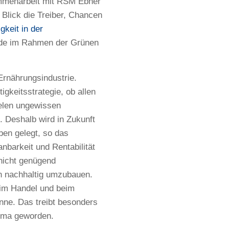
ammenarbeit mit RSM Ebner
 Blick die Treiber, Chancen
gkeit in der
rde im Rahmen der Grünen
Ernährungsindustrie.
gkeitsstrategie, ob allen
ielen ungewissen
. Deshalb wird in Zukunft
ben gelegt, so das
nbarkeit und Rentabilität
 nicht genügend
 nachhaltig umzubauen.
eim Handel und beim
nne. Das treibt besonders
hema geworden.