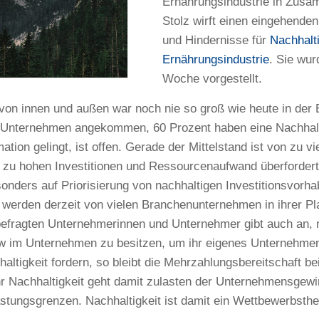
Ernährungsindustrie in Zus
Stolz wirft einen eingehenden
und Hindernisse für
Nachhalti
Ernährungsindustrie
. Sie wu
Woche vorgestellt.
on innen und außen war noch nie so groß wie heute in der 
m Unternehmen angekommen, 60 Prozent haben eine Nachhalti
tion gelingt, ist offen. Gerade der Mittelstand ist von zu v
d zu hohen Investitionen und Ressourcenaufwand überfordert
onders auf Priorisierung von nachhaltigen Investitionsvorha
 werden derzeit von vielen Branchenunternehmen in ihrer Pla
r befragten Unternehmerinnen und Unternehmer gibt auch an,
 im Unternehmen zu besitzen, um ihr eigenes Unternehmen
ltigkeit fordern, so bleibt die Mehrzahlungsbereitschaft b
r Nachhaltigkeit geht damit zulasten der Unternehmensgewi
astungsgrenzen. Nachhaltigkeit ist damit ein Wettbewerbst