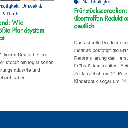
Nachhaltigkeit
altigkeit
,
Umwelt &
Frühstückscerealien: 
b & Recht
übertreffen Reduktio
and: Wie
deutlich
ößte Pfandsystem
at
Das aktuelle Produktmon
Instituts bestätigt die Erf
illionen Deutsche ihre
Reformulierung der Herst
r steckt ein logistisches
Frühstückscerealien. Sei
rungsindustrie und
Zuckergehalt um 21 Proze
ebaut haben.
Kinderoptik sogar um 44 