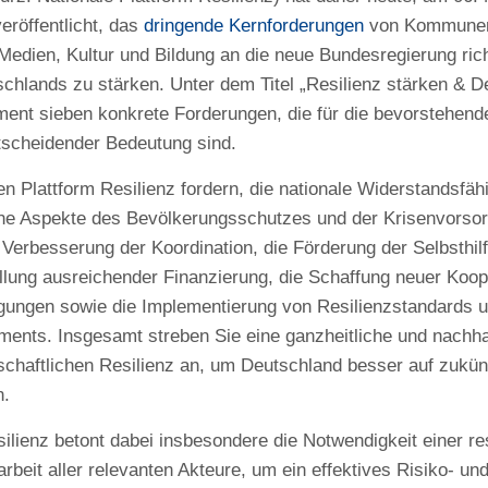
röffentlicht, das
dringende Kernforderungen
von Kommunen, 
Medien, Kultur und Bildung an die neue Bundesregierung rich
chlands zu stärken. Unter dem Titel „Resilienz stärken & D
ment sieben konkrete Forderungen, die für die bevorstehend
tscheidender Bedeutung sind.
en Plattform Resilienz fordern, die nationale Widerstandsfä
ne Aspekte des Bevölkerungsschutzes und der Krisenvorsor
erbesserung der Koordination, die Förderung der Selbsthilf
llung ausreichender Finanzierung, die Schaffung neuer Koo
ungen sowie die Implementierung von Resilienzstandards un
ents. Insgesamt streben Sie eine ganzheitliche und nachha
tschaftlichen Resilienz an, um Deutschland besser auf zukün
n.
silienz betont dabei insbesondere die Notwendigkeit einer r
beit aller relevanten Akteure, um ein effektives Risiko- 