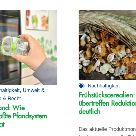
Nachhaltigkeit
altigkeit
,
Umwelt &
Frühstückscerealien: 
b & Recht
übertreffen Reduktio
and: Wie
deutlich
ößte Pfandsystem
at
Das aktuelle Produktmon