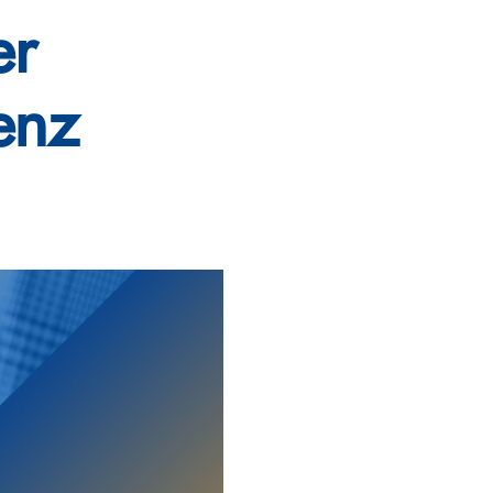
er
enz