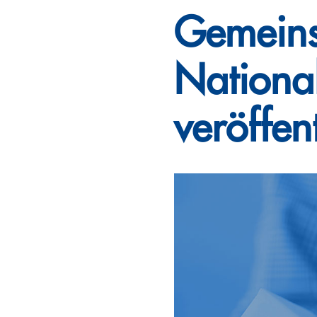
Gemeins
National
veröffent