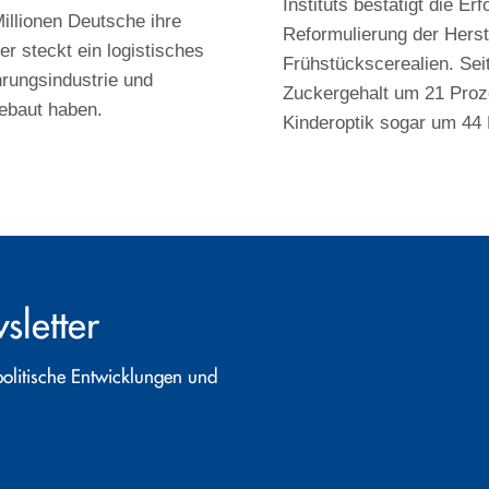
Instituts bestätigt die Erf
illionen Deutsche ihre
Reformulierung der Herst
r steckt ein logistisches
Frühstückscerealien. Sei
rungsindustrie und
Zuckergehalt um 21 Proze
ebaut haben.
Kinderoptik sogar um 44 
letter
politische Entwicklungen und