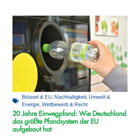
Brüssel & EU
,
Nachhaltigkeit
,
Umwelt &
Energie
,
Wettbewerb & Recht
20 Jahre Einwegpfand: Wie Deutschland
das größte Pfandsystem der EU
aufgebaut hat