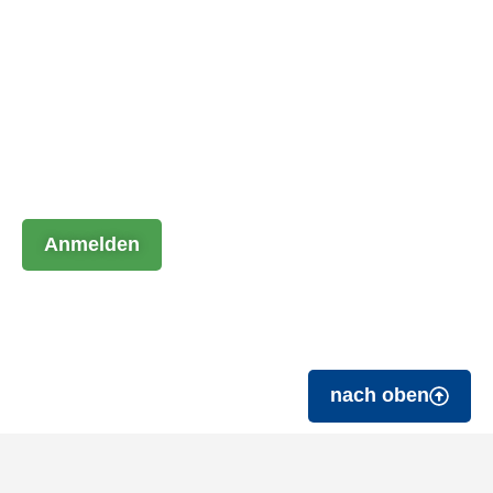
Abonnieren Sie unseren
Newsletter
Einmal im Monat geben wir Einblicke in aktuelle Themen,
politische Entwicklungen und Hintergründe der deutschen
Ernährungsindustrie.
Anmelden
nach oben