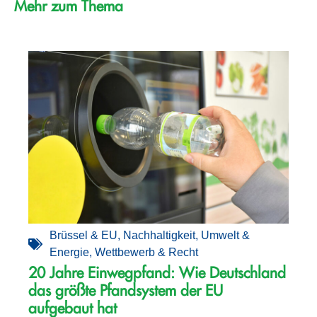
Mehr zum Thema
Brüssel & EU
,
Nachhaltigkeit
,
Umwelt &
Energie
,
Wettbewerb & Recht
20 Jahre Einwegpfand: Wie Deutschland
das größte Pfandsystem der EU
aufgebaut hat