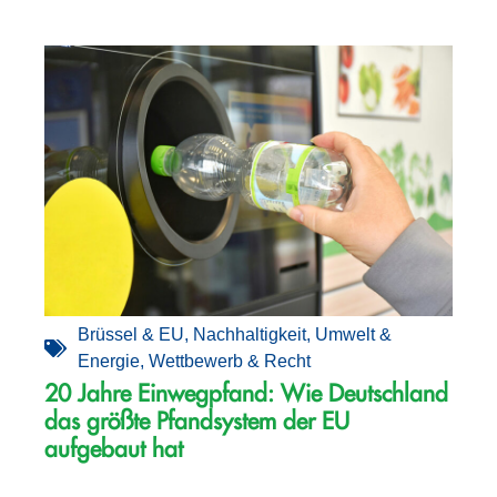
Brüssel & EU
,
Nachhaltigkeit
,
Umwelt &
Energie
,
Wettbewerb & Recht
20 Jahre Einwegpfand: Wie Deutschland
das größte Pfandsystem der EU
aufgebaut hat