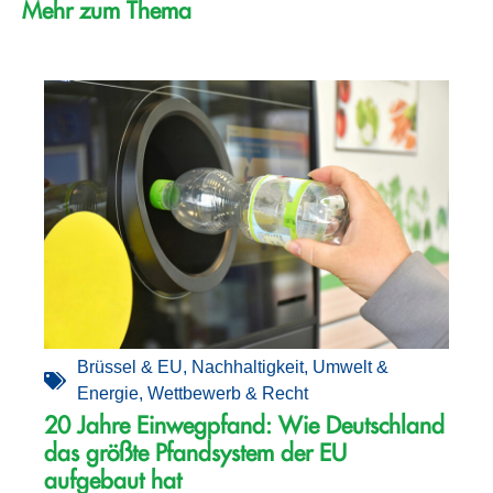
Mehr zum Thema
Brüssel & EU
,
Nachhaltigkeit
,
Umwelt &
Energie
,
Wettbewerb & Recht
20 Jahre Einwegpfand: Wie Deutschland
das größte Pfandsystem der EU
aufgebaut hat