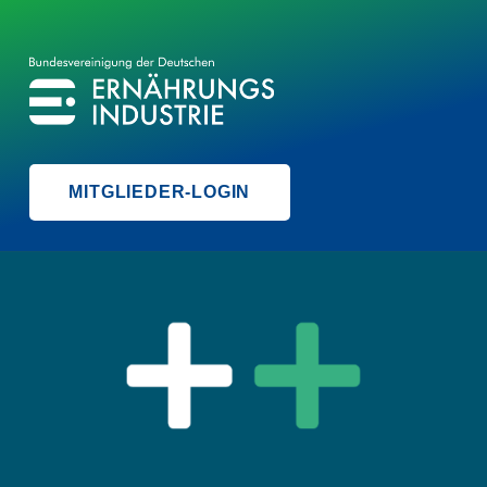
BVE
BUNDESVEREINIGUNG DER ERNÄHRUNGSINDUSTRIE
MITGLIEDER-LOGIN