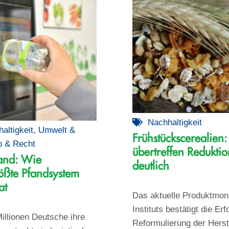
Nachhaltigkeit
altigkeit
,
Umwelt &
Frühstückscerealien: 
b & Recht
übertreffen Reduktio
and: Wie
deutlich
ößte Pfandsystem
at
Das aktuelle Produktmon
Instituts bestätigt die Erf
illionen Deutsche ihre
Reformulierung der Herst