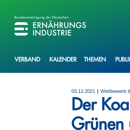
BVE
BUNDESVEREINIGUNG DER ERNÄHRUNGSINDUSTRIE
VERBAND
KALENDER
THEMEN
PUBL
03.12.2021
Wettbewerb 
Der Koal
Grünen 