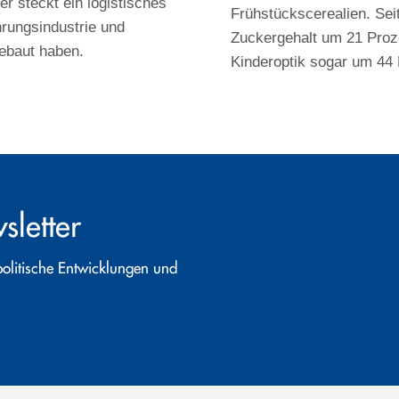
r steckt ein logistisches
Frühstückscerealien. Sei
rungsindustrie und
Zuckergehalt um 21 Proze
ebaut haben.
Kinderoptik sogar um 44 
letter
politische Entwicklungen und