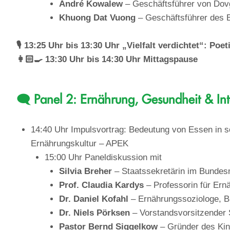
André Kowalew
– Geschäftsführer von Dov
Khuong Dat Vuong
– Geschäftsführer des B
🎙️ 13:25 Uhr bis 13:30 Uhr „Vielfalt verdichtet“: P
👩🏻‍🍳 13:30 Uhr bis 14:30 Uhr Mittagspause
🗨️ Panel 2: Ernährung, Gesundheit & Int
14:40 Uhr Impulsvortrag: Bedeutung von Essen in s
Ernährungskultur – APEK
15:00 Uhr Paneldiskussion mit
Silvia Breher
– Staatssekretärin im Bundesm
Prof. Claudia Kardys
– Professorin für Ern
Dr. Daniel Kofahl
– Ernährungssoziologe, Bü
Dr. Niels Pörksen
– Vorstandsvorsitzender
Pastor Bernd Siggelkow
– Gründer des Kin