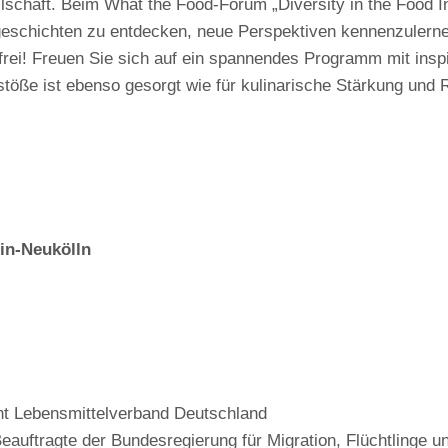
esellschaft. Beim What the Food-Forum „Diversity in the Foo
geschichten zu entdecken, neue Perspektiven kennenzulern
tenfrei! Freuen Sie sich auf ein spannendes Programm mit ins
stöße ist ebenso gesorgt wie für kulinarische Stärkung un
in-Neukölln
t Lebensmittelverband Deutschland
eauftragte der Bundesregierung für Migration, Flüchtlinge un