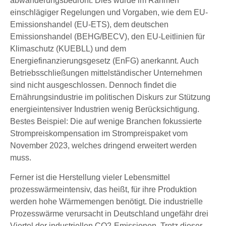
abwanderungsbedroht. Dies wurde im Rahmen
einschlägiger Regelungen und Vorgaben, wie dem EU-
Emissionshandel (EU-ETS), dem deutschen
Emissionshandel (BEHG/BECV), den EU-Leitlinien für
Klimaschutz (KUEBLL) und dem
Energiefinanzierungsgesetz (EnFG) anerkannt. Auch
Betriebsschließungen mittelständischer Unternehmen
sind nicht ausgeschlossen. Dennoch findet die
Ernährungsindustrie im politischen Diskurs zur Stützung
energieintensiver Industrien wenig Berücksichtigung.
Bestes Beispiel: Die auf wenige Branchen fokussierte
Strompreiskompensation im Strompreispaket vom
November 2023, welches dringend erweitert werden
muss.
Ferner ist die Herstellung vieler Lebensmittel
prozesswärmeintensiv, das heißt, für ihre Produktion
werden hohe Wärmemengen benötigt. Die industrielle
Prozesswärme verursacht in Deutschland ungefähr drei
Viertel der industriellen CO2-Emissionen. Trotz dieser