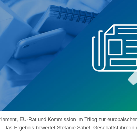
ament, EU-Rat und Kommission im Trilog zur europäischen L
. Das Ergebnis bewertet Stefanie Sabet, Geschäftsführerin 