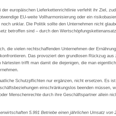
i der europäischen Lieferkettenrichtlinie verfehlt ihr Ziel, z
otwendige EU-weite Vollharmonisierung oder ein risikobasier
t noch unklar. Die Politik sollte den Unternehmen nicht gla
z betroffen sind – durch den Wertschöpfungskettenansatz
ich, die vielen rechtschaffenden Unternehmen der Ernährungs
 konfrontieren. Das provoziert den grundlosen Rückzug aus 
rtesten trifft man damit die diejenigen, die man eigentlich 
ernehmen.
taatliche Schutzpflichten nur ergänzen, nicht ersetzen. Es is
schäftsbeziehungen einschränkungslos beenden müssen, we
der Menschenrechte durch ihre Geschäftspartner allein nic
 erwirtschaften 5.991 Betriebe einen jährlichen Umsatz von 