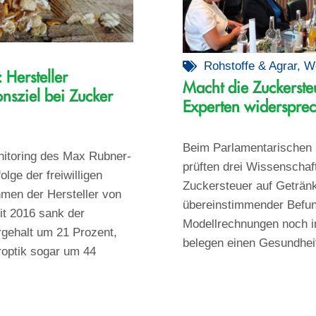
Rohstoffe & Agrar
,
W
 Hersteller
Macht die Zuckerste
onsziel bei Zucker
Experten widerspre
Beim Parlamentarischen
nitoring des Max Rubner-
prüften drei Wissenschaft
folge der freiwilligen
Zuckersteuer auf Getränk
en der Hersteller von
übereinstimmender Befu
it 2016 sank der
Modellrechnungen noch in
rgehalt um 21 Prozent,
belegen einen Gesundheit
roptik sogar um 44