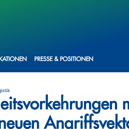
IKATIONEN
PRESSE & POSITIONEN
istik
heitsvorkehrungen 
neuen Angriffsvekt