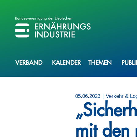
BVE
BUNDESVEREINIGUNG DER ERNÄHRUNGSINDUSTRIE
VERBAND
KALENDER
THEMEN
PUBL
05.06.2023
Verkehr & Log
„Sicher
mit den 