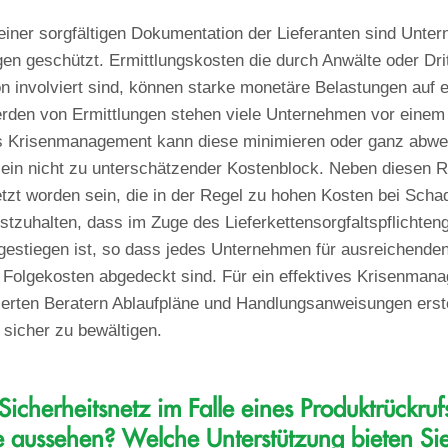
einer sorgfältigen Dokumentation der Lieferanten sind Unte
en geschützt. Ermittlungskosten die durch Anwälte oder Drit
ion involviert sind, können starke monetäre Belastungen auf
den von Ermittlungen stehen viele Unternehmen vor einem
es Krisenmanagement kann diese minimieren oder ganz abwen
r ein nicht zu unterschätzender Kostenblock. Neben diesen 
etzt worden sein, die in der Regel zu hohen Kosten bei Sch
 festzuhalten, dass im Zuge des Lieferkettensorgfaltspflichte
 gestiegen ist, so dass jedes Unternehmen für ausreichend
n Folgekosten abgedeckt sind. Für ein effektives Krisenmana
erten Beratern Ablaufpläne und Handlungsanweisungen erste
 sicher zu bewältigen.
icherheitsnetz im Falle eines Produktrückrufs
ie aussehen? Welche Unterstützung bieten Si