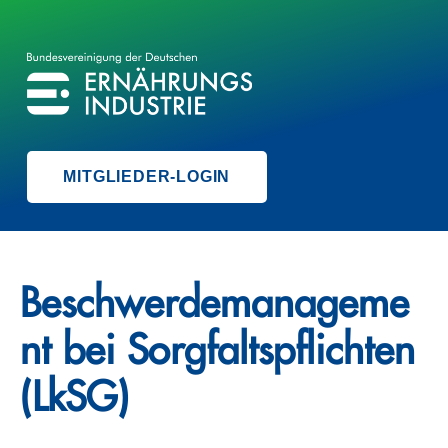
BVE
BUNDESVEREINIGUNG DER ERNÄHRUNGSINDUSTRIE
MITGLIEDER-LOGIN
Beschwerdemanageme
nt bei Sorgfaltspflichten
(LkSG)