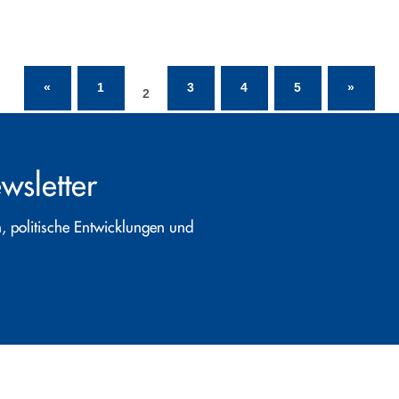
«
1
3
4
5
»
2
wsletter
, politische Entwicklungen und