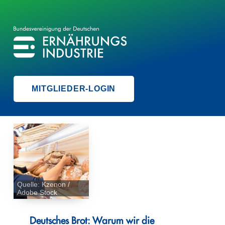
BVE
BUNDESVEREINIGUNG DER ERNÄHRUNGSINDUSTRIE
MITGLIEDER-LOGIN
Quelle: Kzenon /
Adobe Stock
Deutsches Brot: Warum wir die